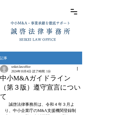
中小​M&A・事業承継を徹底サポート
​誠 啓 法 律
事
務 所
SEIKEI LAW OFFICE
記事
seikei-lawoffice
2024年10月4日
読了時間: 1分
中小M&Aガイドライン
（第３版）遵守宣言につい
て
　誠啓法律事務所は、令和４年３月よ
り、中小企業庁のM&A支援機関登録制